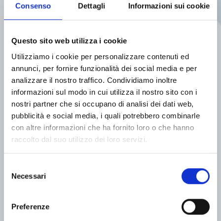
Ottica/Farmacie
Consenso
Dettagli
Informazioni sui cookie
Sviluppo di impresa e ristrutturazione societaria,
implementazione controllo di gestione per
singole realtà per nuove catene e per gruppi
Questo sito web utilizza i cookie
consolidati nel settore dell’ottica e della
Utilizziamo i cookie per personalizzare contenuti ed
farmacia.
annunci, per fornire funzionalità dei social media e per
analizzare il nostro traffico. Condividiamo inoltre
informazioni sul modo in cui utilizza il nostro sito con i
nostri partner che si occupano di analisi dei dati web,
pubblicità e social media, i quali potrebbero combinarle
con altre informazioni che ha fornito loro o che hanno
raccolto dal suo utilizzo dei loro servizi.
Costruzioni
Switch The Language
Selezione
Consulenza finalizzata alla creazione e allo
Necessari
del
sviluppo di aziende operanti nel settore della
consenso
costruzione e/o commercializzazione di immobili:
assistenza fiscale, predisposizione statuti, patti
Italiano
Preferenze
parasociali, contrattualistica.